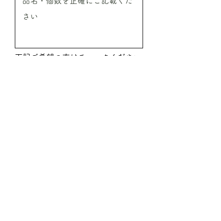
下記ご希望の方はチェックください
振込希望
代引希望
見積希望
送信
ご注文時必要事項
●ご注文商品の情報
商品名／ご注文本数／ご注文予定金額