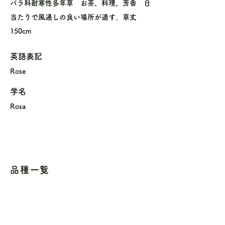
バラ科耐寒性多年草 お茶、料理、芳香 日
当たりで風通しの良い場所が適す。草丈
150cm
英語表記
Rose
学名
Rosa
品種一覧