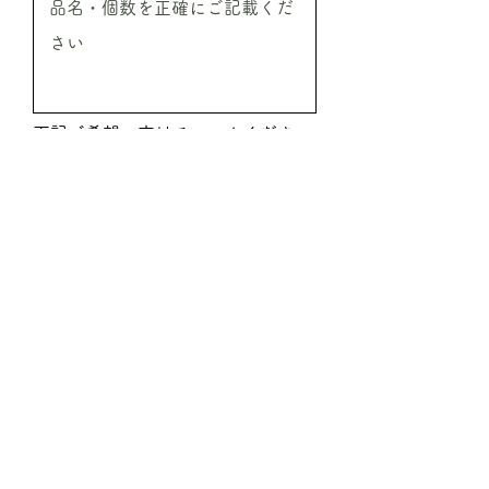
下記ご希望の方はチェックください
振込希望
代引希望
見積希望
送信
ご注文時必要事項
●ご注文商品の情報
商品名／ご注文本数／ご注文予定金額