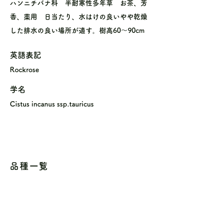
ハンニチバナ科 半耐寒性多年草 お茶、芳
香、薬用 日当たり、水はけの良いやや乾燥
した排水の良い場所が適す。樹高60〜90cm
英語表記
Rockrose
学名
Cistus incanus ssp.tauricus
品種一覧