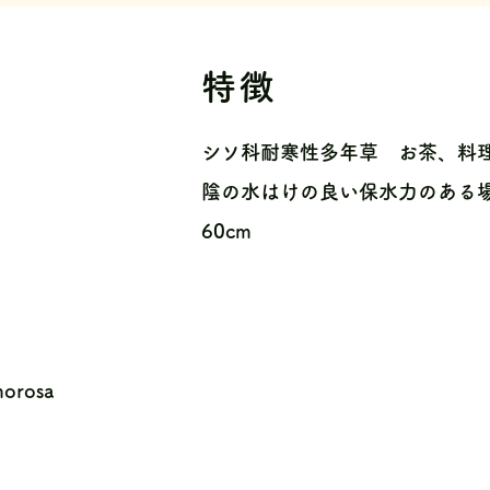
特徴
シソ科耐寒性多年草 お茶、料
陰の水はけの良い保水力のある場
60cm
orosa