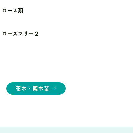
ローズ類
ローズマリー２
花木・薬木苗 →