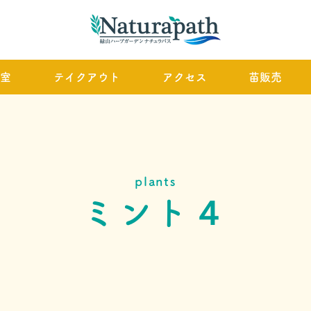
室
テイクアウト
アクセス
苗販売
plants
ミント４