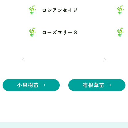
ロシアンセイジ
ローズマリー３
小果樹苗 →
宿根草苗 →