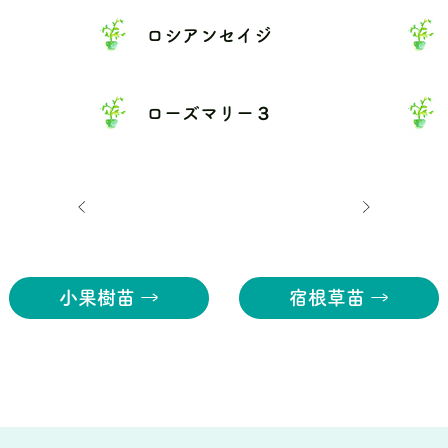
ロシアンセイジ
ローズマリー３
小果樹苗 →
宿根草苗 →