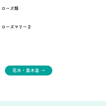
ローズ類
ローズマリー２
花木・薬木苗 →