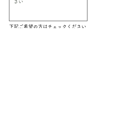
下記ご希望の方はチェックください
振込希望
代引希望
見積希望
送信
ご注文時必要事項
●ご注文商品の情報
商品名／ご注文本数／ご注文予定金額
●お届け先情報