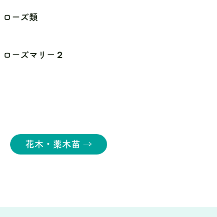
ローズ類
ローズマリー２
花木・薬木苗 →