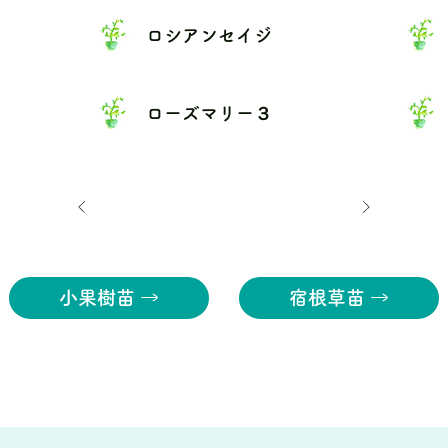
ロシアンセイジ
ローズマリー３
小果樹苗 →
宿根草苗 →