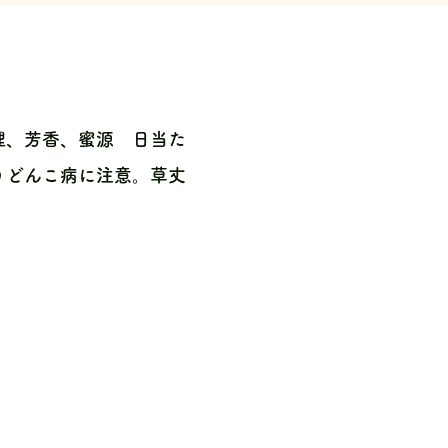
理、芳香、蜜源 日当た
うどんこ病に注意。草丈