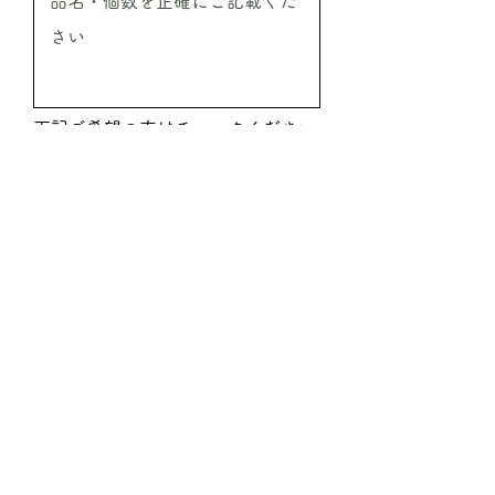
下記ご希望の方はチェックください
振込希望
代引希望
見積希望
送信
ご注文時必要事項
●ご注文商品の情報
商品名／ご注文本数／ご注文予定金額