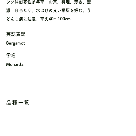
シソ科耐寒性多年草 お茶、料理、芳香、蜜
源 日当たり、水はけの良い場所を好む。う
どんこ病に注意。草丈40〜100cm
英語表記
Bergamot
学名
Monarda
品種一覧