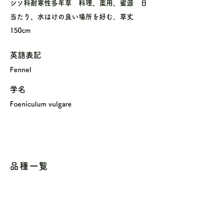
シソ科耐寒性多年草 料理、薬用、蜜源 日
当たり、水はけの良い場所を好む。草丈
150cm
英語表記
Fennel
学名
Foeniculum vulgare
品種一覧