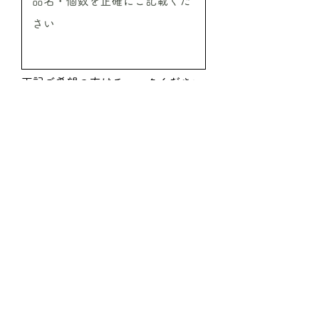
下記ご希望の方はチェックください
振込希望
代引希望
見積希望
送信
ご注文時必要事項
●ご注文商品の情報
商品名／ご注文本数／ご注文予定金額