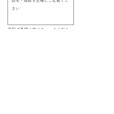
下記ご希望の方はチェックください
振込希望
代引希望
見積希望
送信
ご注文時必要事項
●ご注文商品の情報
商品名／ご注文本数／ご注文予定金額