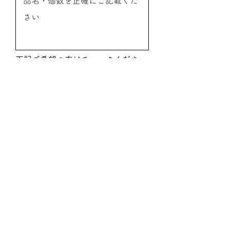
下記ご希望の方はチェックください
振込希望
代引希望
見積希望
送信
ご注文時必要事項
●ご注文商品の情報
商品名／ご注文本数／ご注文予定金額