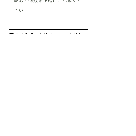
下記ご希望の方はチェックください
振込希望
代引希望
見積希望
送信
ご注文時必要事項
●ご注文商品の情報
商品名／ご注文本数／ご注文予定金額