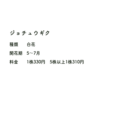
ジョチュウギク
種類
白花
開花期
5〜7月
料金
1株330円 5株以上1株310円