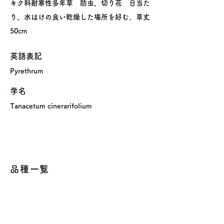
キク科耐寒性多年草 防虫、切り花 日当た
り、水はけの良い乾燥した場所を好む。草丈
50cm
英語表記
Pyrethrum
学名
Tanacetum cinerarifolium
品種一覧