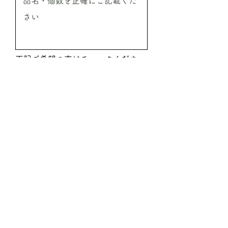
下記ご希望の方はチェックください
振込希望
代引希望
見積希望
送信
ご注文時必要事項
●ご注文商品の情報
商品名／ご注文本数／ご注文予定金額