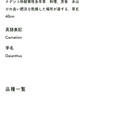
ナデシコ科耐寒性多年草 料理、芳香 水は
けの良い肥沃な乾燥した場所が適する。草丈
40cm
英語表記
Carnation
学名
Daianthus
品種一覧