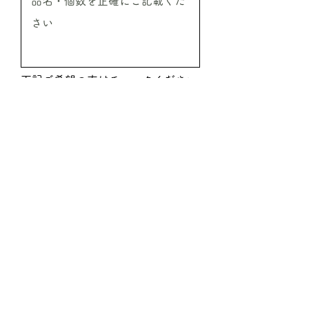
下記ご希望の方はチェックください
振込希望
代引希望
見積希望
送信
ご注文時必要事項
●ご注文商品の情報
商品名／ご注文本数／ご注文予定金額