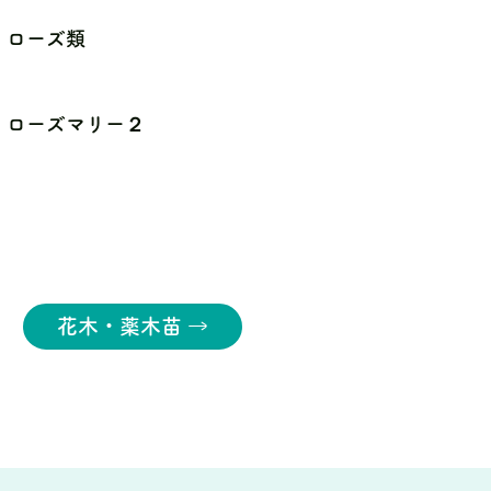
ローズ類
ローズマリー２
花木・薬木苗 →