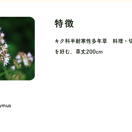
特徴
キク科半耐寒性多年草 料理・
を好む。草丈200cm
lymus