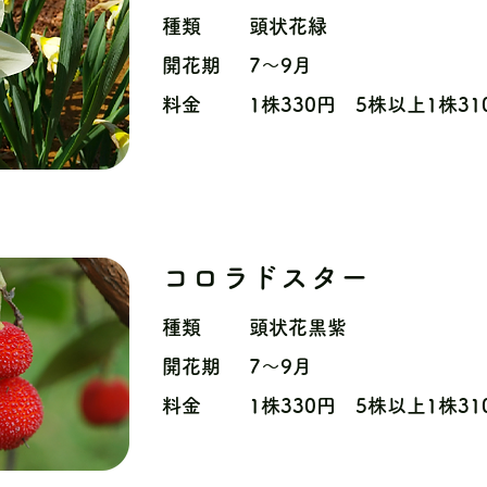
種類
頭状花緑
開花期
7〜9月
料金
1株330円 5株以上1株31
コロラドスター
種類
頭状花黒紫
開花期
7〜9月
料金
1株330円 5株以上1株31