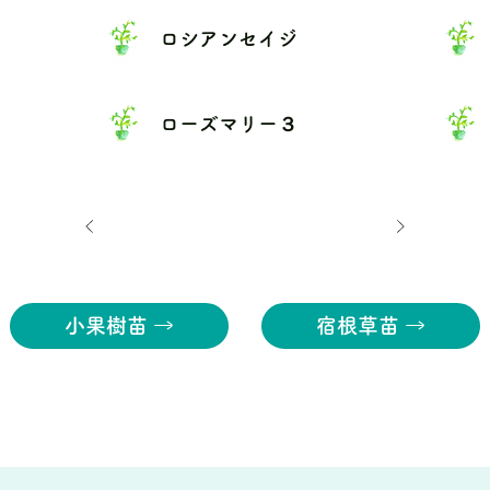
ロシアンセイジ
ローズマリー３
小果樹苗 →
宿根草苗 →