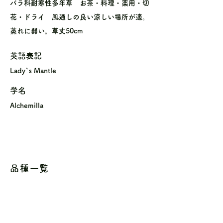
バラ科耐寒性多年草 お茶・料理・薬用・切
花・ドライ 風通しの良い涼しい場所が適。
蒸れに弱い。草丈50cm
英語表記
Lady`s Mantle
学名
Alchemilla
品種一覧