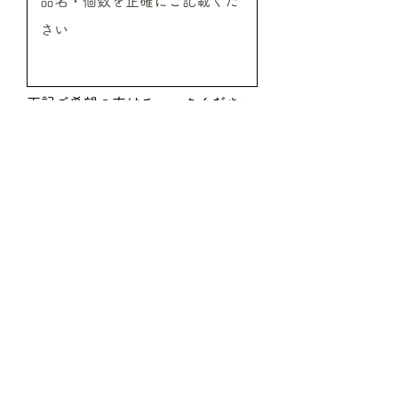
下記ご希望の方はチェックください
振込希望
代引希望
見積希望
送信
ご注文時必要事項
●ご注文商品の情報
商品名／ご注文本数／ご注文予定金額