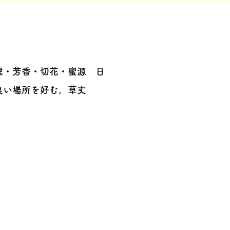
理・芳香・切花・蜜源 日
良い場所を好む。草丈