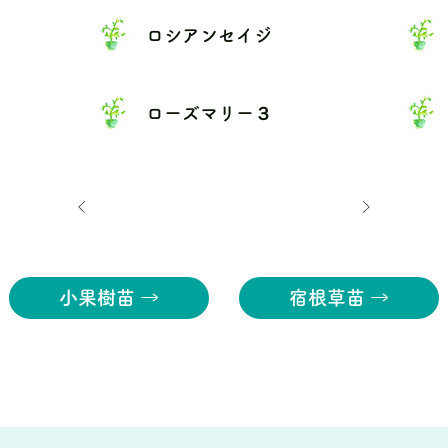
ロシアンセイジ
ローズマリー３
小果樹苗 →
宿根草苗 →