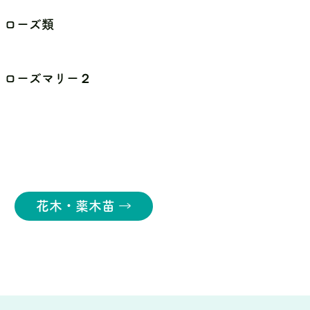
ローズ類
ローズマリー２
花木・薬木苗 →