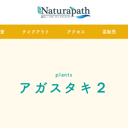
室
テイクアウト
アクセス
苗販売
plants
アガスタキ２