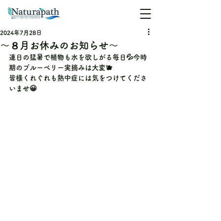
2024年7月28日
〜８月お休みのお知らせ〜
連日の猛暑で植物も水を欲しがる毎日💦今時
期のブルーベリー実摘みは大変🫐
皆様くれぐれも熱中症には気をつけてくださ
いませ😀